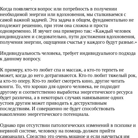
Когда появляется вопрос или потребность в получении
необходимой энергии или вдохновения, мы сталкиваемся с
самой важной задачей. Эта задача в общем, фундаментально не
подлежит решению, при этом она сложна и проста
одновременно. И звучит она примерно так: «Каждый человек
индивидуален и следовательно, пути достижения вдохновения,
получения энергии, ощущения счастья у каждого будут разные.»
Индивидуальность человека, требует индивидуального подхода
к данному вопросу.
К примеру, кто-то любит спа и массаж, а кто-то терпеть не
может, когда до него дотрагиваются. Кто-то любит тяжелый рок,
а кто-то оперу. Кто-то любит смотреть кино, другие читать
книги. То, что хорошо для одного человека, не подходит
другому и соответственно выработка энергетического ресурса
будет различна, а в некоторых случаях навязывание одних
устоев другим может приводить к деструктивным
последствиям. И совершенно не будет способствовать
накоплению энергетического потенциала.
Однако при отсутствии патологических изменений в психике и
нервной системе, человеку на помощь должен прийти
самоанализ. Средство это очень мощное и если научиться им