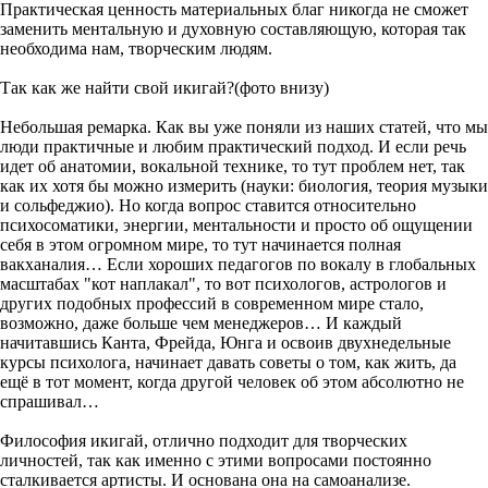
Практическая ценность материальных благ никогда не сможет
заменить ментальную и духовную составляющую, которая так
необходима нам, творческим людям.
Так как же найти свой икигай?(фото внизу)
Небольшая ремарка. Как вы уже поняли из наших статей, что мы
люди практичные и любим практический подход. И если речь
идет об анатомии, вокальной технике, то тут проблем нет, так
как их хотя бы можно измерить (науки: биология, теория музыки
и сольфеджио). Но когда вопрос ставится относительно
психосоматики, энергии, ментальности и просто об ощущении
себя в этом огромном мире, то тут начинается полная
вакханалия… Если хороших педагогов по вокалу в глобальных
масштабах "кот наплакал", то вот психологов, астрологов и
других подобных профессий в современном мире стало,
возможно, даже больше чем менеджеров… И каждый
начитавшись Канта, Фрейда, Юнга и освоив двухнедельные
курсы психолога, начинает давать советы о том, как жить, да
ещё в тот момент, когда другой человек об этом абсолютно не
спрашивал…
Философия икигай, отлично подходит для творческих
личностей, так как именно с этими вопросами постоянно
сталкивается артисты. И основана она на самоанализе.