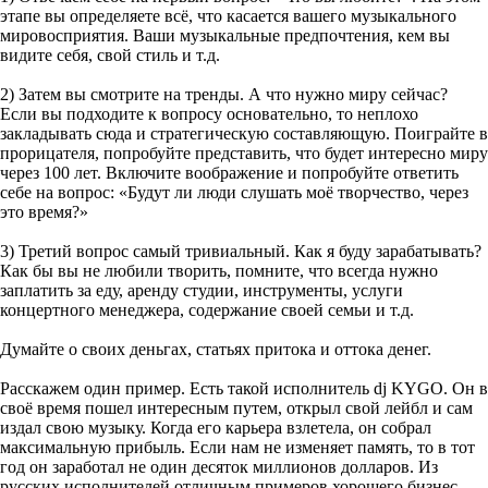
этапе вы определяете всё, что касается вашего музыкального
мировосприятия. Ваши музыкальные предпочтения, кем вы
видите себя, свой стиль и т.д.
2) Затем вы смотрите на тренды. А что нужно миру сейчас?
Если вы подходите к вопросу основательно, то неплохо
закладывать сюда и стратегическую составляющую. Поиграйте в
прорицателя, попробуйте представить, что будет интересно миру
через 100 лет. Включите воображение и попробуйте ответить
себе на вопрос: «Будут ли люди слушать моё творчество, через
это время?»
3) Третий вопрос самый тривиальный. Как я буду зарабатывать?
Как бы вы не любили творить, помните, что всегда нужно
заплатить за еду, аренду студии, инструменты, услуги
концертного менеджера, содержание своей семьи и т.д.
Думайте о своих деньгах, статьях притока и оттока денег.
Расскажем один пример. Есть такой исполнитель dj KYGO. Он в
своё время пошел интересным путем, открыл свой лейбл и сам
издал свою музыку. Когда его карьера взлетела, он собрал
максимальную прибыль. Если нам не изменяет память, то в тот
год он заработал не один десяток миллионов долларов. Из
русских исполнителей отличным примеров хорошего бизнес