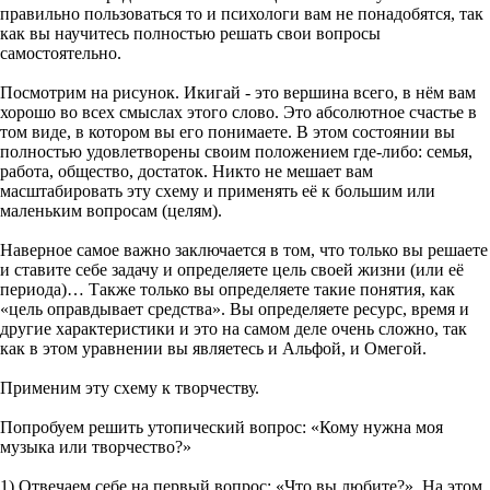
правильно пользоваться то и психологи вам не понадобятся, так
как вы научитесь полностью решать свои вопросы
самостоятельно.
Посмотрим на рисунок. Икигай - это вершина всего, в нём вам
хорошо во всех смыслах этого слово. Это абсолютное счастье в
том виде, в котором вы его понимаете. В этом состоянии вы
полностью удовлетворены своим положением где-либо: семья,
работа, общество, достаток. Никто не мешает вам
масштабировать эту схему и применять её к большим или
маленьким вопросам (целям).
Наверное самое важно заключается в том, что только вы решаете
и ставите себе задачу и определяете цель своей жизни (или её
периода)… Также только вы определяете такие понятия, как
«цель оправдывает средства». Вы определяете ресурс, время и
другие характеристики и это на самом деле очень сложно, так
как в этом уравнении вы являетесь и Альфой, и Омегой.
Применим эту схему к творчеству.
Попробуем решить утопический вопрос: «Кому нужна моя
музыка или творчество?»
1) Отвечаем себе на первый вопрос: «Что вы любите?». На этом